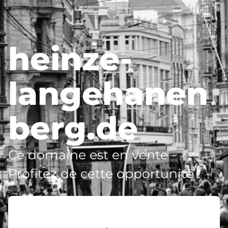
heinze-
langehanen
berg.de
Ce domaine est en vente -
Profitez de cette opportunité !