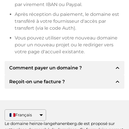
par virement IBAN ou Paypal.
Après réception du paiement, le domaine est
transféré à votre fournisseur d'accès par
transfert (via le code Auth).
Vous pouvez utiliser votre nouveau domaine
pour un nouveau projet ou le rediriger vers
votre page d'accueil existante.
expand_less
Comment payer un domaine ?
expand_less
Reçoit-on une facture ?
Après un accord, le titulaire vous
communiquera les détails du paiement. Le
titulaire vous communiquera alors les détails
Oui, le vendeur vous enverra une facture en
bancaires SEPA et, si vous le souhaitez, vous
bonne et due forme. Si le prix d'achat est plus
proposera Paypal ou d'autres méthodes de
élevé, vous recevrez également un contrat de
Français
paiement.
vente supplémentaire si vous le souhaitez.
Le domaine heinze-langehanenberg.de est proposé sur
Veuillez toujours mentionner le nom de