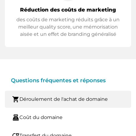
Réduction des coûts de marketing
des coûts de marketing réduits grâce à un
meilleur quality score, une mémorisation
aisée et un effet de branding généralisé
Questions fréquentes et réponses
shopping_cart
Déroulement de l'achat de domaine
point_of_sale
Coût du domaine
move_down
Transfert du domaine