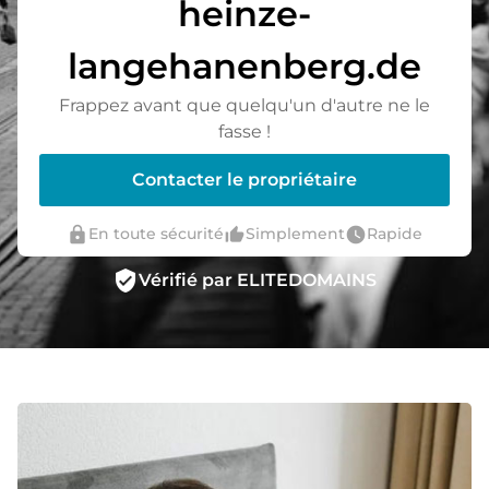
heinze-
langehanenberg.de
Frappez avant que quelqu'un d'autre ne le
fasse !
Contacter le propriétaire
lock
thumb_up_alt
watch_later
En toute sécurité
Simplement
Rapide
verified_user
Vérifié par ELITEDOMAINS